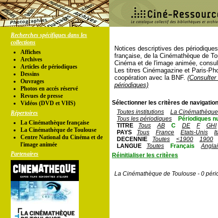
Recherches spécifiques dans les
collections
Notices descriptives des périodique
Affiches
française, de la Cinémathèque de To
Archives
Cinéma et de l'image animée, consul
Articles de périodiques
Les titres Cinémagazine et Paris-Ph
Dessins
coopération avec la BNF.
(Consulter 
Ouvrages
périodiques)
Photos en accés réservé
Revues de presse
Sélectionner les critères de navigation
Vidéos (DVD et VHS)
Toutes institutions
La Cinémathèque 
Répertoires
Tous les périodiques
Périodiques n
La Cinémathèque française
TITRE
Tous
AB
C
DE
F
GHI
La Cinémathèque de Toulouse
PAYS
Tous
France
Etats-Unis
I
Centre National du Cinéma et de
DECENNIE
Toutes
<1900
1900
l'image animée
LANGUE
Toutes
Français
Angla
Partenaires
Réinitialiser les critères
La Cinémathèque de Toulouse - 0 péri