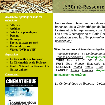
Recherches spécifiques dans les
collections
Notices descriptives des périodique
Affiches
française, de la Cinémathèque de To
Archives
Cinéma et de l'image animée, consul
Articles de périodiques
Les titres Cinémagazine et Paris-Ph
Dessins
coopération avec la BNF.
(Consulter 
Ouvrages
périodiques)
Photos en accés réservé
Revues de presse
Sélectionner les critères de navigation
Vidéos (DVD et VHS)
Toutes institutions
La Cinémathèque 
Répertoires
Tous les périodiques
Périodiques n
La Cinémathèque française
TITRE
Tous
AB
C
DE
F
GHI
La Cinémathèque de Toulouse
PAYS
Tous
France
Etats-Unis
I
Centre National du Cinéma et de
DECENNIE
Toutes
<1900
1900
l'image animée
LANGUE
Toutes
Français
Anglai
Partenaires
Réinitialiser les critères
La Cinémathèque de Toulouse - 0 péri