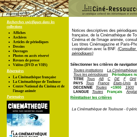
Recherches spécifiques dans les
collections
Notices descriptives des périodique
Affiches
française, de la Cinémathèque de To
Archives
Cinéma et de l'image animée, consul
Articles de périodiques
Les titres Cinémagazine et Paris-Ph
Dessins
coopération avec la BNF.
(Consulter 
Ouvrages
périodiques)
Photos en accés réservé
Revues de presse
Sélectionner les critères de navigation
Vidéos (DVD et VHS)
Toutes institutions
La Cinémathèque 
Répertoires
Tous les périodiques
Périodiques n
La Cinémathèque française
TITRE
Tous
AB
C
DE
F
GHI
La Cinémathèque de Toulouse
PAYS
Tous
France
Etats-Unis
I
Centre National du Cinéma et de
DECENNIE
Toutes
<1900
1900
l'image animée
LANGUE
Toutes
Français
Angla
Partenaires
Réinitialiser les critères
La Cinémathèque de Toulouse - 0 péri