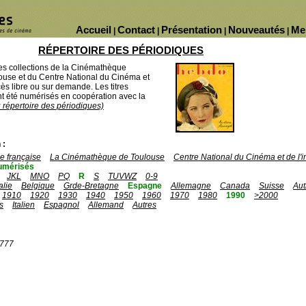
Accueil
Contact
Présentation
Nouveautés
Me
|
|
|
|
RÉPERTOIRE DES PÉRIODIQUES
des collections de la Cinémathèque
ouse et du Centre National du Cinéma et
ès libre ou sur demande. Les titres
 été numérisés en coopération avec la
u répertoire des périodiques)
 :
 française
La Cinémathèque de Toulouse
Centre National du Cinéma et de l
umérisés
JKL
MNO
PQ
R
S
TUVWZ
0-9
talie
Belgique
Grde-Bretagne
Espagne
Allemagne
Canada
Suisse
Aut
1910
1920
1930
1940
1950
1960
1970
1980
1990
>2000
s
Italien
Espagnol
Allemand
Autres
1777