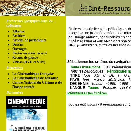
Recherches spécifiques dans les
collections
Notices descriptives des périodiques 
Affiches
française, de la Cinémathèque de Toul
Archives
de l'image animée, consultables en acc
Articles de périodiques
Cinémagazine et Paris-Photographe ont
Dessins
BNF.
(Consulter le guide d'utilisation d
Ouvrages
Photos en accés réservé
Revues de presse
Sélectionner les critères de navigation
Vidéos (DVD et VHS)
Toutes institutions
La Cinémathèque
Répertoires
Tous les périodiques
Périodiques n
La Cinémathèque française
TITRE
Tous
AB
C
DE
F
GHI
La Cinémathèque de Toulouse
PAYS
Tous
France
Etats-Unis
I
Centre National du Cinéma et de
DECENNIE
Toutes
<1900
1900
l'image animée
LANGUE
Toutes
Français
Anglai
Partenaires
Réinitialiser les critères
Toutes institutions - 0 périodiques sur 