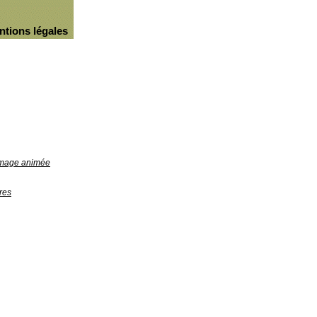
ntions légales
'image animée
res