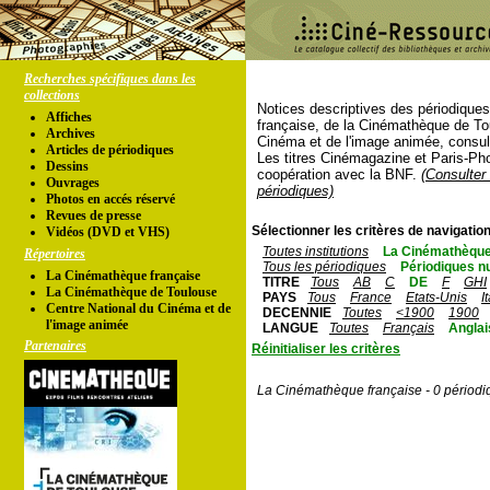
Recherches spécifiques dans les
collections
Notices descriptives des périodique
Affiches
française, de la Cinémathèque de To
Archives
Cinéma et de l'image animée, consul
Articles de périodiques
Les titres Cinémagazine et Paris-Ph
Dessins
coopération avec la BNF.
(Consulter 
Ouvrages
périodiques)
Photos en accés réservé
Revues de presse
Sélectionner les critères de navigation
Vidéos (DVD et VHS)
Toutes institutions
La Cinémathèque
Répertoires
Tous les périodiques
Périodiques n
La Cinémathèque française
TITRE
Tous
AB
C
DE
F
GHI
La Cinémathèque de Toulouse
PAYS
Tous
France
Etats-Unis
I
Centre National du Cinéma et de
DECENNIE
Toutes
<1900
1900
l'image animée
LANGUE
Toutes
Français
Anglai
Partenaires
Réinitialiser les critères
La Cinémathèque française - 0 périodi