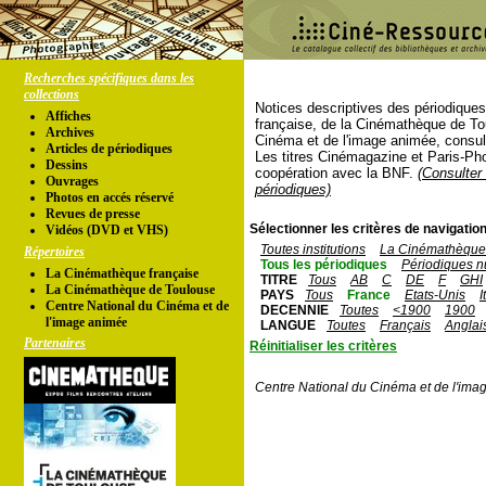
Recherches spécifiques dans les
collections
Notices descriptives des périodique
Affiches
française, de la Cinémathèque de To
Archives
Cinéma et de l'image animée, consul
Articles de périodiques
Les titres Cinémagazine et Paris-Ph
Dessins
coopération avec la BNF.
(Consulter 
Ouvrages
périodiques)
Photos en accés réservé
Revues de presse
Sélectionner les critères de navigation
Vidéos (DVD et VHS)
Toutes institutions
La Cinémathèque 
Répertoires
Tous les périodiques
Périodiques n
La Cinémathèque française
TITRE
Tous
AB
C
DE
F
GHI
La Cinémathèque de Toulouse
PAYS
Tous
France
Etats-Unis
I
Centre National du Cinéma et de
DECENNIE
Toutes
<1900
1900
l'image animée
LANGUE
Toutes
Français
Anglai
Partenaires
Réinitialiser les critères
Centre National du Cinéma et de l'ima