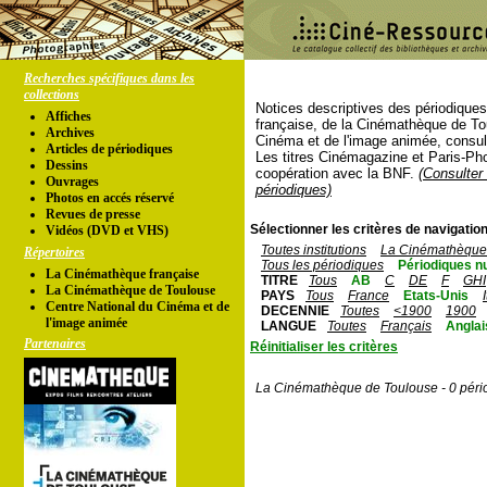
Recherches spécifiques dans les
collections
Notices descriptives des périodique
Affiches
française, de la Cinémathèque de To
Archives
Cinéma et de l'image animée, consul
Articles de périodiques
Les titres Cinémagazine et Paris-Ph
Dessins
coopération avec la BNF.
(Consulter 
Ouvrages
périodiques)
Photos en accés réservé
Revues de presse
Sélectionner les critères de navigation
Vidéos (DVD et VHS)
Toutes institutions
La Cinémathèque 
Répertoires
Tous les périodiques
Périodiques n
La Cinémathèque française
TITRE
Tous
AB
C
DE
F
GHI
La Cinémathèque de Toulouse
PAYS
Tous
France
Etats-Unis
Centre National du Cinéma et de
DECENNIE
Toutes
<1900
1900
l'image animée
LANGUE
Toutes
Français
Anglai
Partenaires
Réinitialiser les critères
La Cinémathèque de Toulouse - 0 péri